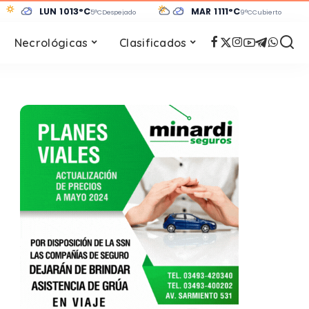
LUN 10
13°C
MAR 11
11°C
 despejado
5°C
Despejado
9°C
Cubierto
Necrológicas
Clasificados