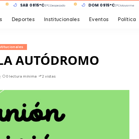
SÁB 08
15°C
DOM 09
15°C
6°C
Despejado
3°C
Mayormente
s
Deportes
Institucionales
Eventos
Política
stitucionales
LLA AUTÓDROMO
4
0 lectura mínima
2 vistas