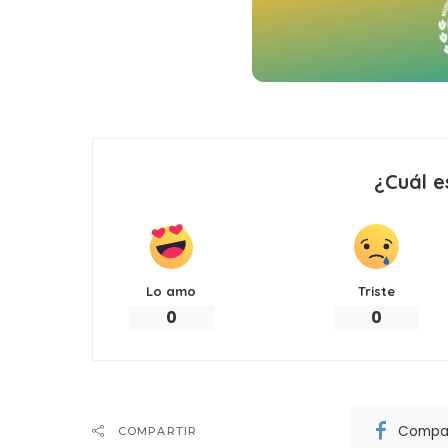
¿Cuál e
Lo amo
Triste
0
0
Compar
COMPARTIR