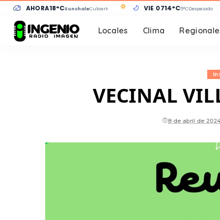
AHORA
18°C
VIE 07
14°C
Sunchales
Cubierto
5°C
Despejado
Locales
Clima
Regionale
In
VECINAL VI
8 de abril de 202