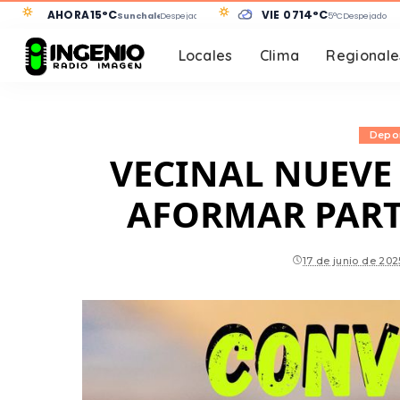
AHORA
15°C
VIE 07
14°C
Sunchales
Despejado
5°C
Despejado
Locales
Clima
Regionale
Depo
VECINAL NUEVE
AFORMAR PARTE
17 de junio de 202