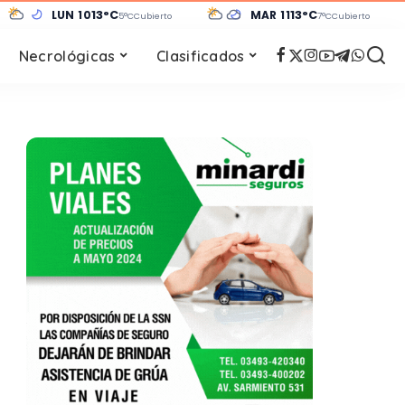
LUN 10
13°C
MAR 11
13°C
e nublado
5°C
Cubierto
7°C
Cubierto
Necrológicas
Clasificados