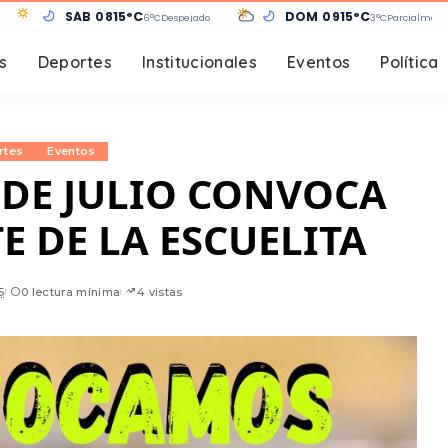
SÁB 08
15°C
DOM 09
15°C
6°C
Despejado
3°C
Parcialment
s
Deportes
Institucionales
Eventos
Política
rtes
Eventos
 DE JULIO CONVOCA
 DE LA ESCUELITA
5
0 lectura mínima
4 vistas