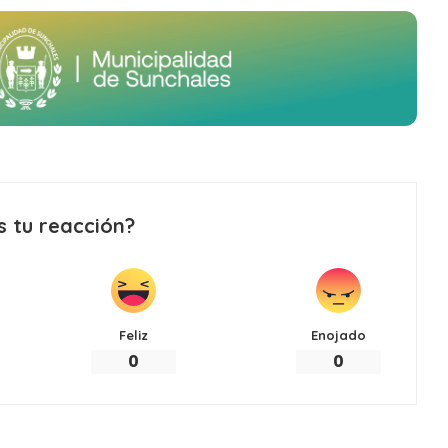
s tu reacción?
Feliz
Enojado
0
0