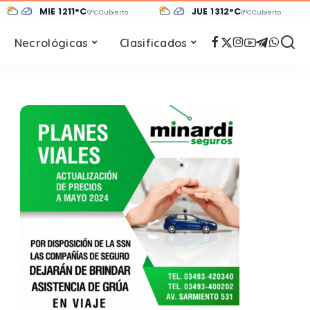
MIÉ 12
11°C
JUE 13
12°C
9°C
Cubierto
8°C
Cubierto
Necrológicas
Clasificados