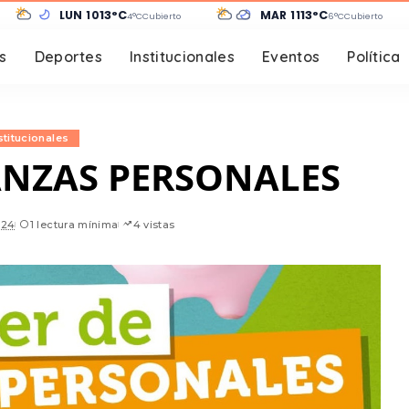
LUN 10
13°C
MAR 11
13°C
4°C
Cubierto
6°C
Cubierto
s
Deportes
Institucionales
Eventos
Política
stitucionales
ANZAS PERSONALES
024
1 lectura mínima
4 vistas