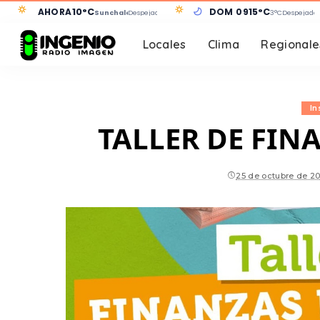
AHORA
10°C
DOM 09
15°C
Sunchales
Despejado
3°C
Despejado
Locales
Clima
Regionale
In
TALLER DE FIN
25 de octubre de 2