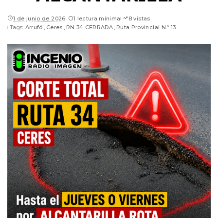
1 de junio de 2026
1 lectura mínima
8 vistas
Tags:
Arrufó
Ceres
RN 34 CERRADA
Ruta Provincial N.º 13