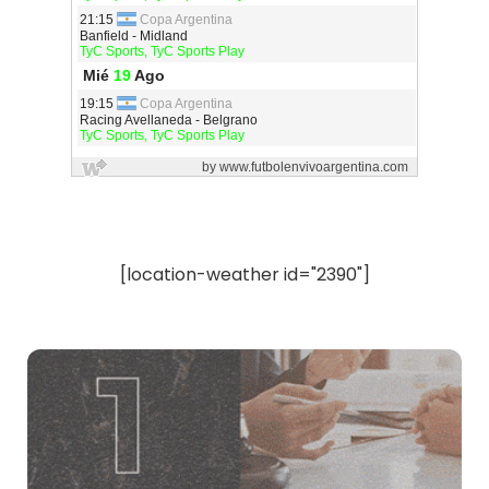
[location-weather id="2390"]