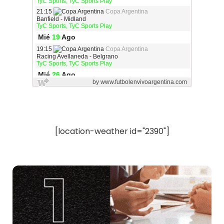
[location-weather id="2390"]