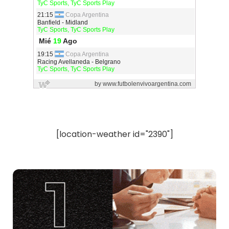
[location-weather id="2390"]