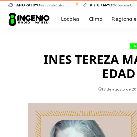
AHORA
18°C
VIE 07
14°C
Sunchales
Cubierto
5°C
Despejado
Locales
Clima
Regionale
N
INES TEREZA M
EDAD
17 de agosto de 20