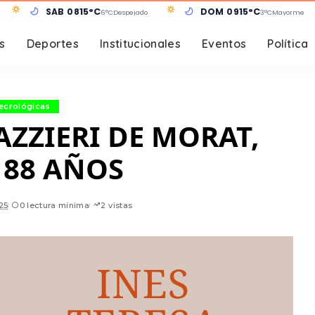
SÁB 08
15°C
DOM 09
15°C
6°C
Despejado
3°C
Mayormente
s
Deportes
Institucionales
Eventos
Política
ecrológicas
AZZIERI DE MORAT,
 88 AÑOS
25
0 lectura mínima
2 vistas