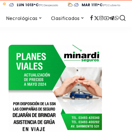
LUN 10
13°C
MAR 11
11°C
 despejado
5°C
Despejado
9°C
Cubierto
Necrológicas
Clasificados