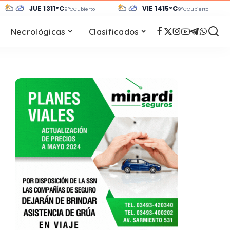
JUE 13
11°C
VIE 14
15°C
9°C
Cubierto
9°C
Cubierto
Necrológicas
Clasificados