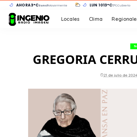
AHORA
3°C
LUN 10
13°C
Sunchales
Mayormente despejado
5°C
Cubierto
Locales
Clima
Regionale
N
GREGORIA CERRU
21 de julio de 202