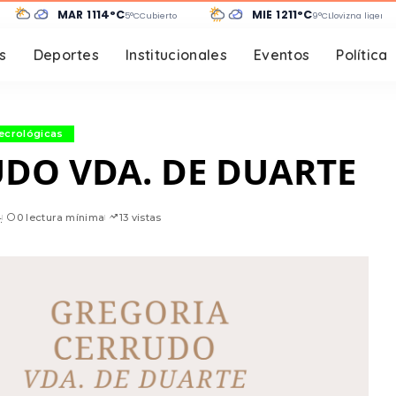
MAR 11
14°C
MIÉ 12
11°C
5°C
Cubierto
9°C
Llovizna ligera
s
Deportes
Institucionales
Eventos
Política
ecrológicas
DO VDA. DE DUARTE
4
0 lectura mínima
13 vistas