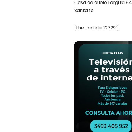
Casa de duelo Larguia 84
Santa fe
[the_ad id=’12729′]