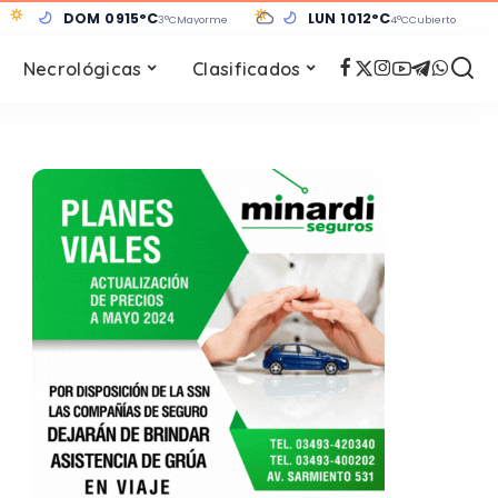
DOM 09
15°C
LUN 10
12°C
3°C
Mayormente despejado
4°C
Cubierto
Necrológicas
Clasificados