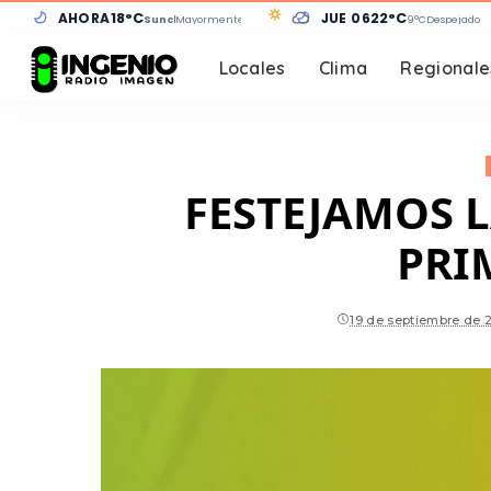
AHORA
18°C
JUE 06
22°C
Sunchales
Mayormente despejado
9°C
Despejado
Locales
Clima
Regionale
FESTEJAMOS L
PRI
19 de septiembre de 