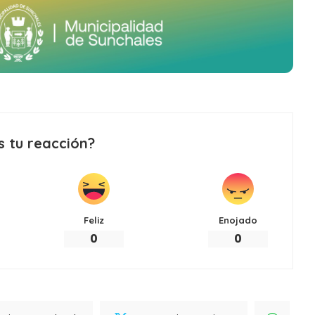
s tu reacción?
Feliz
Enojado
0
0