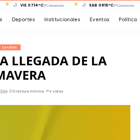
VIE 07
14°C
SÁB 08
15°C
5°C
Despejado
6°C
Despejado
s
Deportes
Institucionales
Eventos
Política
Locales
A LLEGADA DE LA
MAVERA
2024
0 lectura mínima
4 vistas