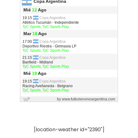
[location-weather id="2390"]