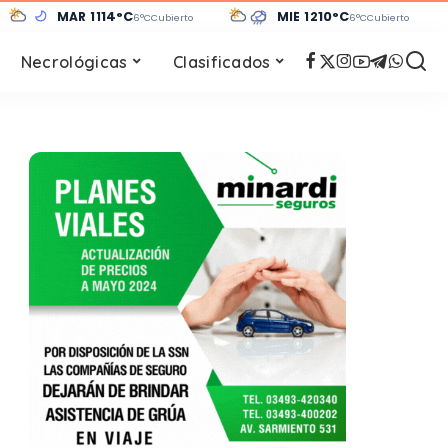
MAR 11
14°C
MIÉ 12
10°C
6°C
Cubierto
6°C
Cubierto
Necrológicas
Clasificados