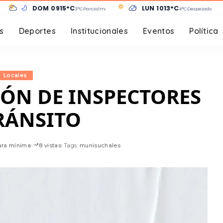
DOM 09
15°C
LUN 10
13°C
 despejado
3°C
Parcialmente nublado
4°C
Despejado
s
Deportes
Institucionales
Eventos
Política
Locales
ÓN DE INSPECTORES
RÁNSITO
ura mínima
8 vistas
Tags:
munisuchales