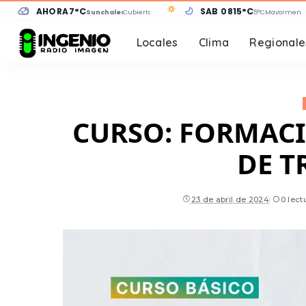
AHORA
7°C
SÁB 08
15°C
Sunchales
Cubierto
5°C
Mayormente
Locales
Clima
Regionale
CURSO: FORMACI
DE T
23 de abril de 2024
0 lect