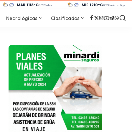
MAR 11
13°C
MIÉ 12
10°C
6°C
Cubierto
9°C
Llovizna ligera
Necrológicas
Clasificados