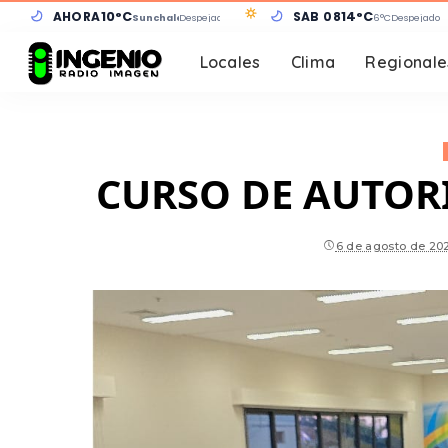
AHORA
10°C
SÁB 08
14°C
Sunchales
Despejado
6°C
Despejado
Locales
Clima
Regionale
CURSO DE AUTOR
6 de agosto de 20