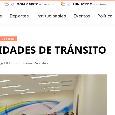
DOM 09
15°C
LUN 10
13°C
3°C
Parcialmente nublado
4°C
Cubierto
s
Deportes
Institucionales
Eventos
Política
Locales
IDADES DE TRÁNSITO
24
1 lectura mínima
4 vistas