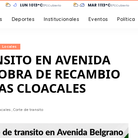
LUN 10
13°C
MAR 11
13°C
e despejado
5°C
Cubierto
6°C
Cubierto
s
Deportes
Institucionales
Eventos
Política
Locales
NSITO EN AVENIDA
OBRA DE RECAMBIO
AS CLOACALES
acales
Corte de transito