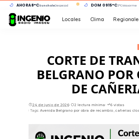
AHORA
8°C
DOM 09
15°C
Sunchales
Despejado
3°C
Mayorment
Locales
Clima
Regionale
CORTE DE TRA
BELGRANO POR 
DE CAÑERI
24 de junio de 2026
2 lectura mínima
6 vistas
Tags:
Avenida Belgrano por obra de recambio
cañerias clo