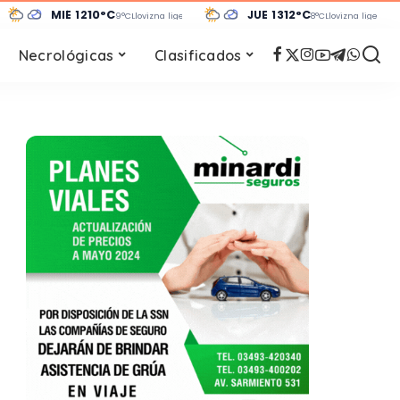
MIÉ 12
10°C
JUE 13
12°C
9°C
Llovizna ligera
8°C
Llovizna ligera
Necrológicas
Clasificados