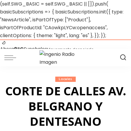
(self.SWG_BASIC = self.SWG_BASIC || []).push(
basicSubscriptions => { basicSubscriptions.init({ type:
"NewsArticle", isPartOfType: ["Product"],
isPartOfProductId: "CAowkpLYCw:openaccess",
clientOptions: { theme: "light", lang: "es" }, }); });
Ahora
9°C
Sunchales
Mayormente despejado
Lun 10
13°C
5°C
Cubierto
Mar 11
13°C
5°C
Cubierto
mié 12
12°C
9°C
Cubierto
Locales
Jue 13
11°C
9°C
Cubierto
CORTE DE CALLES AV.
Vie 14
15°C
9°C
Cubierto
BELGRANO Y
DENTESANO