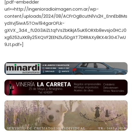
[pdf-embedder
url=»http://ingenioradioimagen.com.ar/wp-
content/uploads/2024/08/ACFrOgBcutN1Vx2H_EnnEbBMs
ydXvj5iwA5TOw194garOFLk-
gXVX_3d4_fU2G3AiZLtqfVsZbKikjA5uK6ORXb8evsjo0HCJ0
xg6Z6ZuXK8y25XQVF2EENZlu5DgXT7DRRAXy8KX4r3G47wU
9Jt.pdf»]