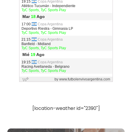
[location-weather id="2390"]