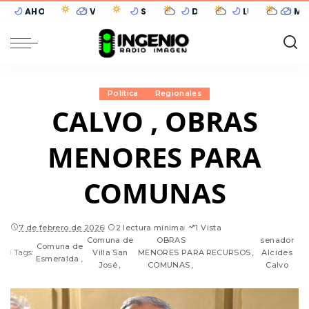
AHORA
VIE 07
SÁB 08
DOM 09
LUN 10
MAR
12°C
14°C
15°C
15°C
13°C
13
Sunchales
Despejado
5°C
Despejado
6°C
Despejado
3°C
Parcialmente nublado
5°C
Cubierto
Política
Regionales
CALVO , OBRAS
MENORES PARA
COMUNAS
7 de febrero de 2026
2 lectura mínima
1 Vista
Comuna de
OBRAS
senador
Comuna de
Tags:
Villa San
MENORES PARA
RECURSOS
Alcides
Esmeralda
José
COMUNAS
Calvo