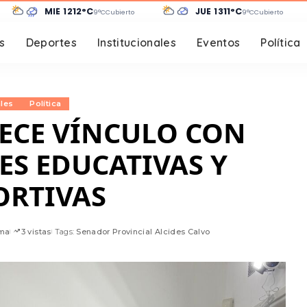
MIÉ 12
12°C
JUE 13
11°C
9°C
Cubierto
9°C
Cubierto
s
Deportes
Institucionales
Eventos
Política
les
Política
ECE VÍNCULO CON
ES EDUCATIVAS Y
ORTIVAS
ima
3 vistas
Tags:
Senador Provincial Alcides Calvo