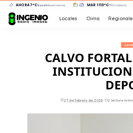
AHORA
7°C
MAR 11
13°C
Sunchales
Mayormente despejado
5°C
Cubierto
Locales
Clima
Regionale
Loca
CALVO FORTAL
INSTITUCION
DEP
27 de febrero de 2026
2 lectura mín