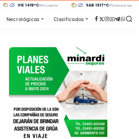
VIE 14
15°C
SÁB 15
17°C
9°C
Cubierto
11°C
Llovizna ligera
Necrológicas
Clasificados