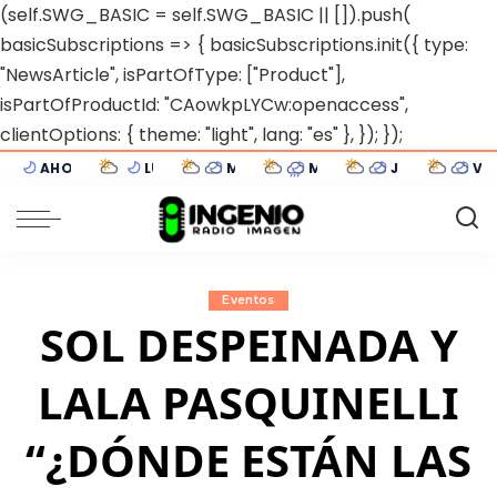
(self.SWG_BASIC = self.SWG_BASIC || []).push(
basicSubscriptions => { basicSubscriptions.init({ type:
"NewsArticle", isPartOfType: ["Product"],
isPartOfProductId: "CAowkpLYCw:openaccess",
clientOptions: { theme: "light", lang: "es" }, }); });
AHORA
LUN 10
MAR 11
MIÉ 12
JUE 13
VIE
9°C
13°C
13°C
12°C
11°C
15
Sunchales
Mayormente despejado
5°C
Cubierto
5°C
Cubierto
9°C
Cubierto
9°C
Cubierto
Eventos
SOL DESPEINADA Y
LALA PASQUINELLI
“¿DÓNDE ESTÁN LAS