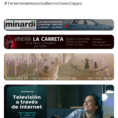
#TenientedeNavíoGuillermoOwenCrippa