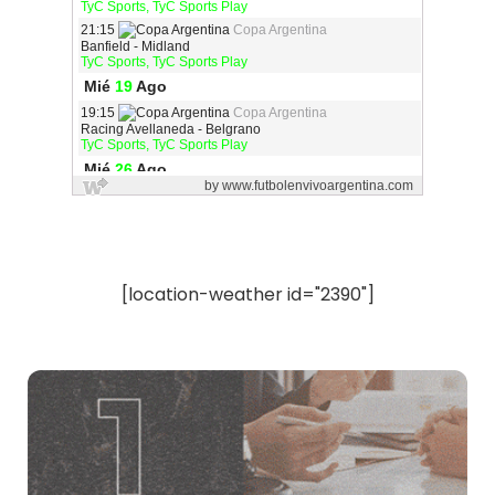
[location-weather id="2390"]