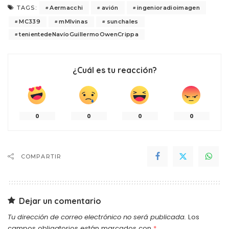
Aermacchi
avión
ingenioradioimagen
TAGS:
MC339
mMlvinas
sunchales
tenientedeNavíoGuillermoOwenCrippa
¿Cuál es tu reacción?
0
0
0
0
COMPARTIR
Dejar un comentario
Tu dirección de correo electrónico no será publicada.
Los
campos obligatorios están marcados con
*