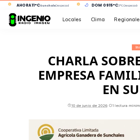
AHORA
11°C
DOM 09
15°C
Sunchales
Despejado
3°C
Despejado
Locales
Clima
Regionale
In
CHARLA SOBRE
EMPRESA FAMIL
EN S
10 de junio de 2026
1 lectura míni