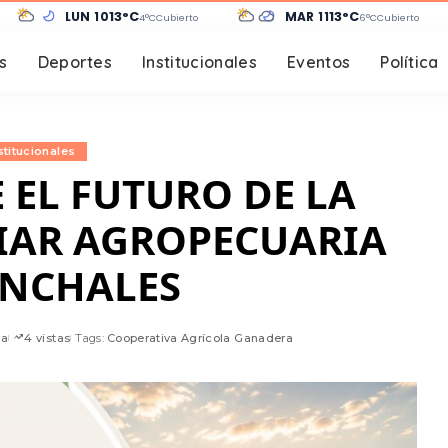
LUN 10
13°C
MAR 11
13°C
4°C
Cubierto
6°C
Cubierto
s
Deportes
Institucionales
Eventos
Política
stitucionales
 EL FUTURO DE LA
IAR AGROPECUARIA
UNCHALES
ma
4 vistas
Tags:
Cooperativa Agrícola Ganadera