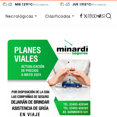
MIÉ 12
11°C
JUE 13
12°C
9°C
Cubierto
8°C
Cubierto
Necrológicas
Clasificados