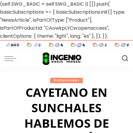
(self.SWG_BASIC = self.SWG_BASIC || []).push(
basicSubscriptions => { basicSubscriptions.init({ type:
"NewsArticle", isPartOfType: ["Product"],
isPartOfProductId: "CAowkpLYCw:openaccess",
clientOptions: { theme: "light", lang: "es" }, }); });
AHORA
LUN 10
MAR 11
MIÉ 12
JUE 13
VIE
8°C
13°C
13°C
12°C
11°C
15
Sunchales
Mayormente despejado
5°C
Cubierto
5°C
Cubierto
9°C
Cubierto
9°C
Cubierto
Institucionales
CAYETANO EN
SUNCHALES
HABLEMOS DE