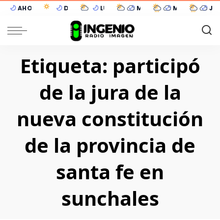
AHORA
DOM 09
LUN 10
MAR 11
MIÉ 12
JUE
8°C
15°C
13°C
13°C
10°C
12
Sunchales
Despejado
3°C
Mayormente despejado
5°C
Cubierto
6°C
Cubierto
9°C
Llovizna lige
Etiqueta:
participó
de la jura de la
nueva constitución
de la provincia de
santa fe en
sunchales