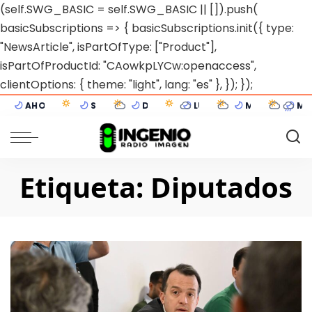
(self.SWG_BASIC = self.SWG_BASIC || []).push(
basicSubscriptions => { basicSubscriptions.init({ type:
"NewsArticle", isPartOfType: ["Product"],
isPartOfProductId: "CAowkpLYCw:openaccess",
clientOptions: { theme: "light", lang: "es" }, }); });
AHORA
SÁB 08
DOM 09
LUN 10
MAR 11
MIÉ
8°C
15°C
15°C
13°C
14°C
10
Sunchales
Despejado
5°C
Mayormente despejado
3°C
Parcialmente nublado
4°C
Despejado
6°C
Cubierto
Etiqueta:
Diputados