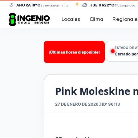
AHORA
18°C
JUE 06
22°C
Sunchales
Mayormente despejado
9°C
Despejado
Locales
Clima
Regionale
ESTADO DE A
¡Últimas horas disponible!
Cerrado por
Pink Moleskine 
27 DE ENERO DE 2026
ID: 96113