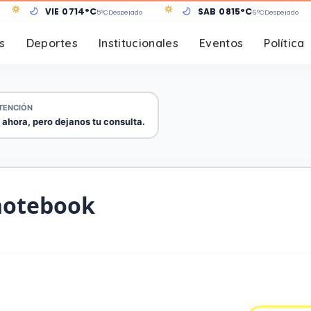
VIE 07
14°C
SÁB 08
15°C
5°C
Despejado
6°C
Despejado
s
Deportes
Institucionales
Eventos
Política
TENCIÓN
 ahora, pero dejanos tu consulta.
notebook