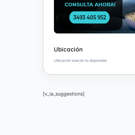
Ubicación
Ubicación exacta no disponible.
[v_ia_suggestions]