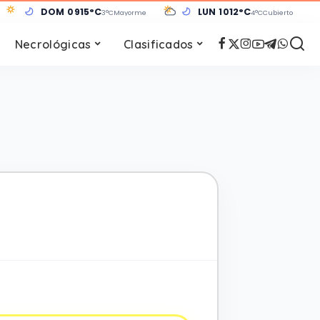
DOM 09
15°C
LUN 10
12°C
3°C
Mayormente despejado
4°C
Cubierto
Necrológicas
Clasificados