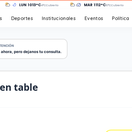
LUN 10
13°C
MAR 11
12°C
4°C
Cubierto
6°C
Cubierto
s
Deportes
Institucionales
Eventos
Política
TENCIÓN
 ahora, pero dejanos tu consulta.
n table