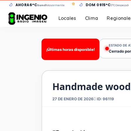
AHORA
6°C
DOM 09
15°C
Sunchales
Mayormente despejado
3°C
Despejado
Locales
Clima
Regionale
ESTADO DE A
¡Últimas horas disponible!
Cerrado por
Handmade woode
27 DE ENERO DE 2026
ID: 96119