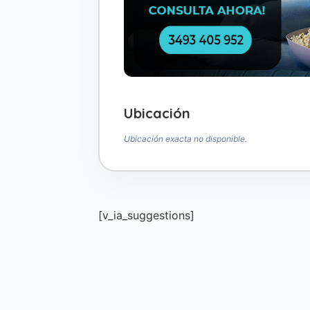
Ubicación
Ubicación exacta no disponible.
[v_ia_suggestions]