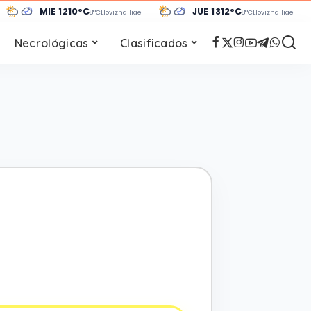
MIÉ 12
10°C
JUE 13
12°C
8°C
Llovizna ligera
8°C
Llovizna ligera
Necrológicas
Clasificados